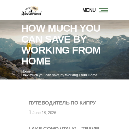
MENU
HOW MUCH YOU
CAN SAVE BY
WORKING FROM
HOME
Home
/
How much you can save by Working From Home
ПУТЕВОДИТЕЛЬ ПО КИПРУ
June 18, 2026
LAKE COMO (ITALY) – TRAVEL