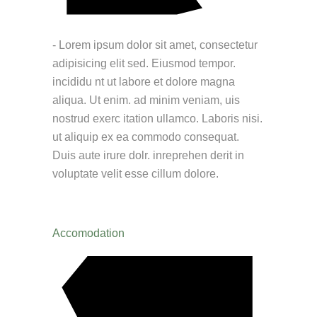
- Lorem ipsum dolor sit amet, consectetur
adipisicing elit sed. Eiusmod tempor.
incididu nt ut labore et dolore magna
aliqua. Ut enim. ad minim veniam, uis
nostrud exerc itation ullamco. Laboris nisi.
ut aliquip ex ea commodo consequat.
Duis aute irure dolr. inreprehen derit in
voluptate velit esse cillum dolore.
Accomodation