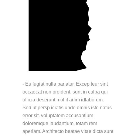
- Eu fugiat nulla pariatur. Excep teur sint
occaecat non proident, sunt in culpa qui
officia deserunt mollit anim idlaborum.
Sed ut persp iciatis unde omnis iste natus
error sit. voluptatem accusantium
doloremque laudantium, totam rem
aperiam. Architecto beatae vitae dicta sunt